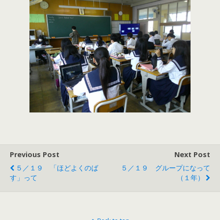
Previous Post
Next Post
５／１９ 「ほどよくのば
５／１９ グループになって
す」って
（１年）