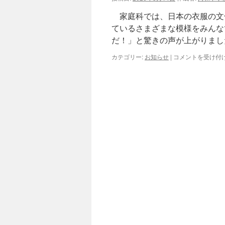
め
ま
家庭科では、日本の衣服の文
し
ているさまざまな模様をみんな
て
だ！」と驚きの声が上がりまし
の
会
５
カテゴリー:
お知らせ
|
コメントを受け付
の
／
準
１
備
４
は
和
服
の
魅
力
（２
年
家
庭
科）
は