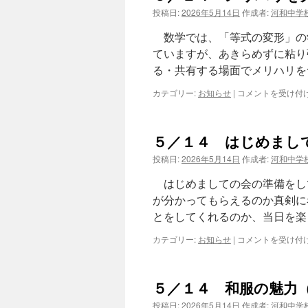
投稿日:
2026年5月14日
作成者:
河和中学
数学では、「等式の変形」の
ていますが、あきらめずに粘り
る・共有する場面でメリハリを
５
カテゴリー:
お知らせ
|
コメントを受け付
／
１
４
５／１４ はじめまし
メ
リ
投稿日:
2026年5月14日
作成者:
河和中学
ハ
リ
はじめましての会の準備をし
を
が分かってもらえるのか真剣に
大
とをしてくれるのか、当日を楽
事
に
５
カテゴリー:
お知らせ
|
コメントを受け付
（２
／
年
１
数
４
学）
５／１４ 和服の魅力
は
は
じ
投稿日:
2026年5月14日
作成者:
河和中学