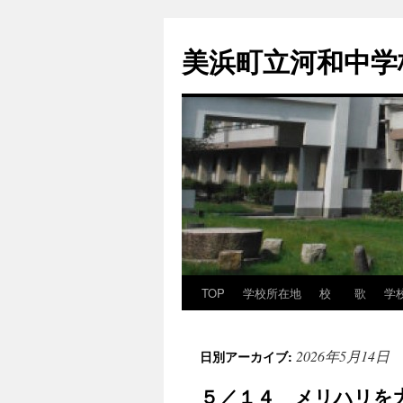
コ
ン
美浜町立河和中学
テ
ン
ツ
へ
ス
キ
ッ
プ
TOP
学校所在地
校 歌
学
2026年5月14日
日別アーカイブ:
５／１４ メリハリを