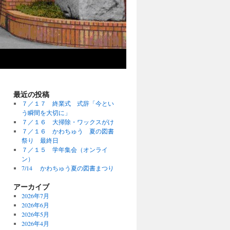
最近の投稿
７／１７ 終業式 式辞「今とい
う瞬間を大切に」
７／１６ 大掃除・ワックスがけ
７／１６ かわちゅう 夏の図書
祭り 最終日
７／１５ 学年集会（オンライ
ン）
7/14 かわちゅう夏の図書まつり
アーカイブ
2026年7月
2026年6月
2026年5月
2026年4月