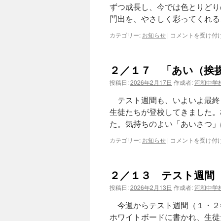
日！
ずつ成長し、今では色とりどり
は
門出を、やさしく彩って
２
カテゴリー:
お知らせ
|
コメントを受け付
／
１
８
２／１７ 「あい（挨
そ
れ
投稿日:
2026年2月17日
作成者:
河和中学
ぞ
れ
テスト週間も、いよいよ最終
の
生徒たちが登校してきました。
目
た。気持ちのよい「あいさつ」
標
に
２
カテゴリー:
お知らせ
|
コメントを受け付
向
／
か
１
っ
７
て
２／１３ テスト週間
「あ
は
い
投稿日:
2026年2月13日
作成者:
河和中学
（挨
拶）」
今週からテスト週間（１・２
と
ホワイトボードに書かれ、生徒
「挑