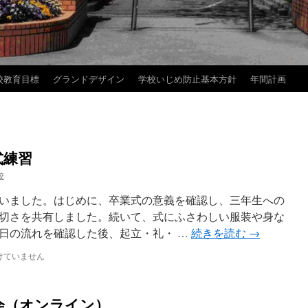
校教育目標
グランドデザイン
学校いじめ防止基本方針
年間計画
式練習
校
いました。はじめに、卒業式の意義を確認し、三年生への
切さを共有しました。続いて、式にふさわしい服装や身な
日の流れを確認した後、起立・礼・ …
続きを読む
→
けていません
会（オンライン）