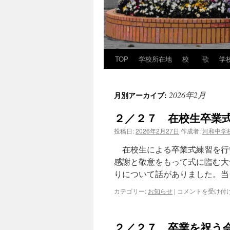
TOP
学校所在地
校 歌
学
2026年2月
月別アーカイブ:
２／２７ 在校生卒業
投稿日:
2026年2月27日
作成者:
河和中学
在校生による卒業式練習を行
感謝と敬意をもって式に臨む大
りについて話がありました。当
２
カテゴリー:
お知らせ
|
コメントを受け付
／
２
７
２／２７ 卒業を祝う
在