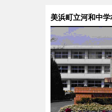
コ
ン
美浜町立河和中学
テ
ン
ツ
へ
ス
キ
ッ
プ