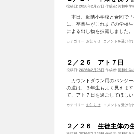
校
投稿日:
2026年2月27日
作成者:
河和中学
生
卒
本日、近隣小学校と合同で「
業
に、卒業生がこれまでの学校生
式
による出し物を披露しました。
練
習
２
カテゴリー:
お知らせ
|
コメントを受け付
は
／
２
７
２／２６ アト７日
卒
業
投稿日:
2026年2月26日
作成者:
河和中学
を
祝
カウントダウン用のパンジー
う
の道は、３年生もよく見えます
会
て、アト７日を過ごしてほしい
（オ
ン
２
カテゴリー:
お知らせ
|
コメントを受け付
ラ
／
イ
２
ン）
６
は
２／２６ 生徒主体の
ア
ト
投稿日:
2026年2月26日
作成者:
河和中学