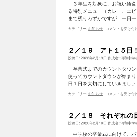
年
３年生を対象に、お祝い給食
度
る特別メニュー（カレー、エビ
前
まで残りわずかですが、一日一
期
生
２
カテゴリー:
お知らせ
|
コメントを受け付
徒
／
会
２
役
０
員
２／１９ アト１５日
お
選
祝
挙
投稿日:
2026年2月19日
作成者:
河和中学
い
公
給
示
卒業式までのカウントダウン
食
は
使ってカウントダウンが始まり
（３
日１日を大切にしていきましょ
年）
は
２
カテゴリー:
お知らせ
|
コメントを受け付
／
１
９
２／１８ それぞれの
ア
ト
投稿日:
2026年2月18日
作成者:
河和中学
１
５
中学校の卒業式に向けて、パ