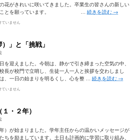
の花がきれいに咲いてきました。卒業生の皆さんの新しい
くれることを願っています。 …
続きを読む
→
けていません
拶）」と「挑戦」
校
日を迎えました。今朝は、静かで引き締まった空気の中、
校長が校門で立哨し、生徒一人一人と挨拶を交わしまし
は、一日の始まりを明るくし、心を整 …
続きを読む
→
けていません
（１・２年）
校
年）が始まりました。学年主任からの温かいメッセージが
たちを励ましています。土日も計画的に学習に取り組み、