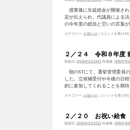
７
日
授業後に生徒総会が開催され
は
定が伝えられ、代議員による活
の今年度の総括と労いの言葉が
２
カテゴリー:
お知らせ
|
コメントを受け付
／
２
６
２／２４ 令和８年度 
生
徒
投稿日:
2026年2月24日
作成者:
河和中学
主
体
朝のSTにて、選挙管理委員の
の
した。立候補受付や今後の日程
生
的に参加してくれることを期待
徒
総
２
カテゴリー:
お知らせ
|
コメントを受け付
会
／
は
２
４
２／２０ お祝い給食
令
和
投稿日:
2026年2月20日
作成者:
河和中学
８