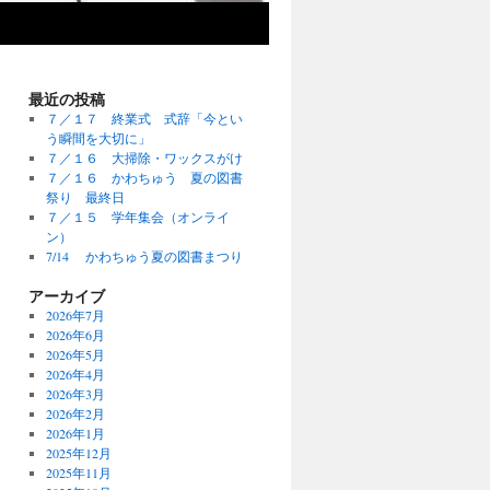
最近の投稿
７／１７ 終業式 式辞「今とい
う瞬間を大切に」
７／１６ 大掃除・ワックスがけ
７／１６ かわちゅう 夏の図書
祭り 最終日
７／１５ 学年集会（オンライ
ン）
7/14 かわちゅう夏の図書まつり
アーカイブ
2026年7月
2026年6月
2026年5月
2026年4月
2026年3月
2026年2月
2026年1月
2025年12月
2025年11月