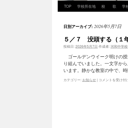
TOP
学校所在地
校 歌
学
2026年5月7日
日別アーカイブ:
５／７ 没頭する（１
投稿日:
2026年5月7日
作成者:
河和中学校
ゴールデンウイーク明けの授
り組んでいました。一文字から
います。静かな教室の中で、時
５
カテゴリー:
お知らせ
|
コメントを受け付
／
７
没
頭
す
る
（１
年
美