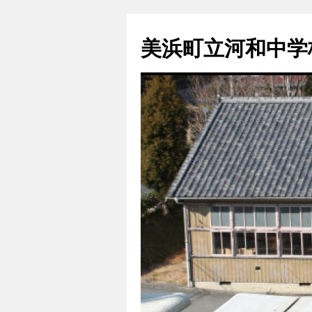
コ
ン
美浜町立河和中学
テ
ン
ツ
へ
ス
キ
ッ
プ