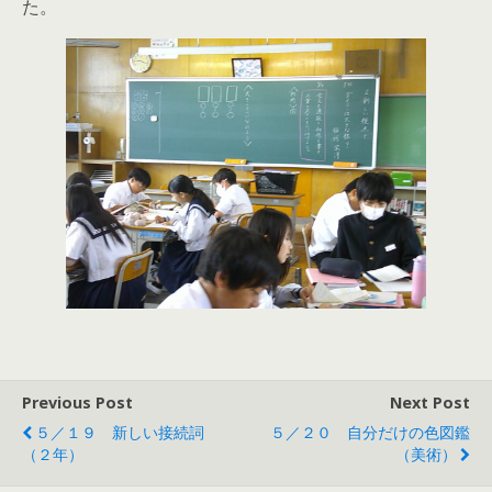
た。
Previous Post
Next Post
５／１９ 新しい接続詞
５／２０ 自分だけの色図鑑
（２年）
（美術）