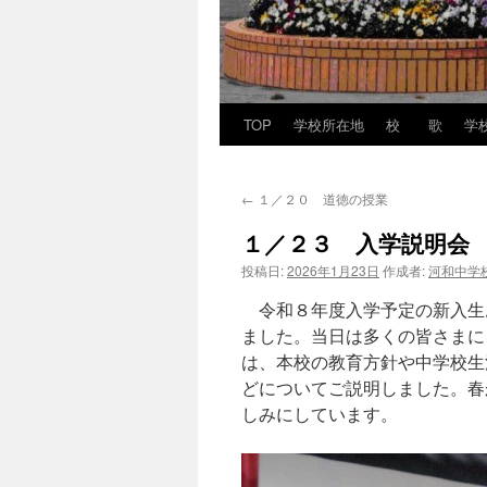
TOP
学校所在地
校 歌
学
←
１／２０ 道徳の授業
１／２３ 入学説明会
投稿日:
2026年1月23日
作成者:
河和中学
令和８年度入学予定の新入生
ました。当日は多くの皆さまに
は、本校の教育方針や中学校生
どについてご説明しました。春
しみにしています。