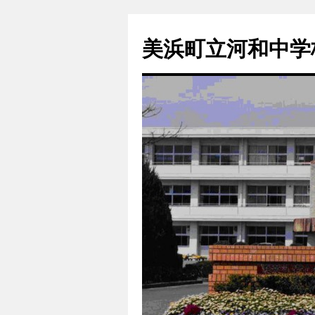
コ
ン
美浜町立河和中学
テ
ン
ツ
へ
ス
キ
ッ
プ