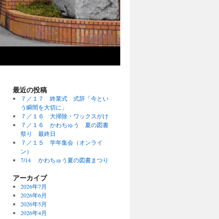
最近の投稿
７／１７ 終業式 式辞「今とい
う瞬間を大切に」
７／１６ 大掃除・ワックスがけ
７／１６ かわちゅう 夏の図書
祭り 最終日
７／１５ 学年集会（オンライ
ン）
7/14 かわちゅう夏の図書まつり
アーカイブ
2026年7月
2026年6月
2026年5月
2026年4月