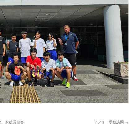
ターお披露目会
７／１ 学校訪問
→