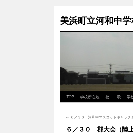
コ
ン
美浜町立河和中学
テ
ン
ツ
へ
ス
キ
ッ
プ
TOP
学校所在地
校 歌
学
←
６／３０ 河和中マスコットキャラク
６／３０ 郡大会（陸