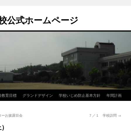
校公式ホームページ
校教育目標
グランドデザイン
学校いじめ防止基本方針
年間計画
ターお披露目会
７／１ 学校訪問
→
上）