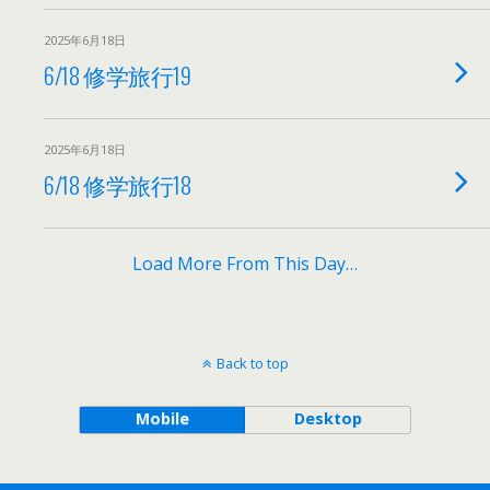
2025年6月18日
6/18 修学旅行19
2025年6月18日
6/18 修学旅行18
Load More From This Day…
Back to top
Mobile
Desktop