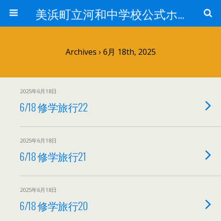
美浜町立河和中学校公式ホームページ
Archives › 6月 18th, 2025
2025年6月18日
6/18 修学旅行22
2025年6月18日
6/18 修学旅行21
2025年6月18日
6/18 修学旅行20