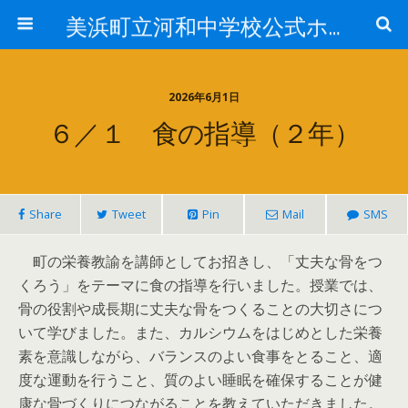
美浜町立河和中学校公式ホームページ
2026年6月1日
６／１ 食の指導（２年）
Share
Tweet
Pin
Mail
SMS
町の栄養教諭を講師としてお招きし、「丈夫な骨をつ
くろう」をテーマに食の指導を行いました。授業では、
骨の役割や成長期に丈夫な骨をつくることの大切さにつ
いて学びました。また、カルシウムをはじめとした栄養
素を意識しながら、バランスのよい食事をとること、適
度な運動を行うこと、質のよい睡眠を確保することが健
康な骨づくりにつながることを教えていただきました。