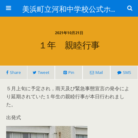
美浜町立河和中学校公式ホームページ
2021年10月21日
１年 親睦行事
Share
Tweet
Pin
Mail
SMS
５月上旬に予定され，雨天及び緊急事態宣言の発令によ
り延期されていた１年生の親睦行事が本日行われまし
た。
出発式