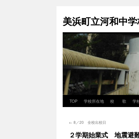
コ
ン
美浜町立河和中学
テ
ン
ツ
へ
ス
キ
ッ
プ
TOP
学校所在地
校 歌
学
←
8／20 全校出校日
２学期始業式 地震避