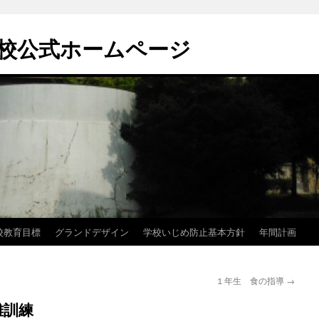
校公式ホームページ
校教育目標
グランドデザイン
学校いじめ防止基本方針
年間計画
１年生 食の指導
→
難訓練