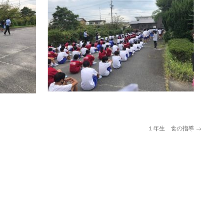
１年生 食の指導
→