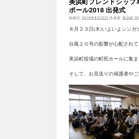
美浜町フレンドシップ
ポール2018 出発式
投稿日:
2018年8月23日
作成者:
美浜町 
８月２３日(木)いよいよシン
台風２０号の影響が心配されて
美浜町役場の町民ホールに集ま
そして、お見送りの保護者やご