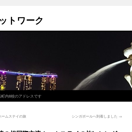
ットワーク
浜町内8校のアドレスです
ホームステイの旅
シンガポールへ到着しました
→