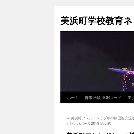
コ
ン
美浜町学校教育ネ
テ
ン
ツ
へ
ス
キ
ッ
プ
ホーム
携帯登録用QRコード
美
←
美浜町フレンドシップ草の根国際交流
inシンガポール2018 結団式