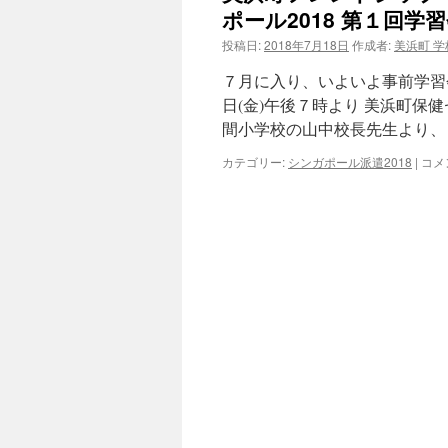
ポール2018 第１回学
投稿日:
2018年7月18日
作成者:
美浜町 
７月に入り、いよいよ事前学習
日(金)午後７時より 美浜町保
間小学校の山中校長先生より、
美
カテゴリー:
シンガポール派遣2018
|
コメ
浜
町
フ
レ
ン
ド
シ
ッ
プ
草
の
根
国
際
交