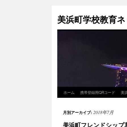
コ
ン
美浜町学校教育ネ
テ
ン
ツ
へ
ス
キ
ッ
プ
ホーム
携帯登録用QRコード
美
2018年7月
月別アーカイブ:
美浜町フレンドシップ