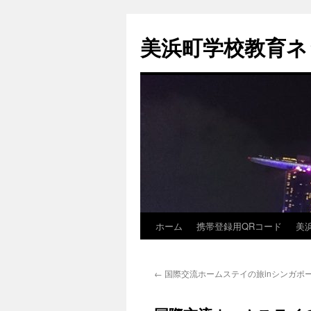
コ
ン
美浜町学校教育ネ
テ
ン
ツ
へ
ス
キ
ッ
プ
ホーム
携帯登録用QRコード
美
←
国際交流ホームステイの旅inシンガポー