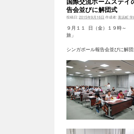
国際交流ホームステイの
告会並びに解団式
投稿日:
2015年9月16日
作成者:
美浜町 
９月１１ 日（金）１９時～ 
旅」
シンガポール報告会並びに解団