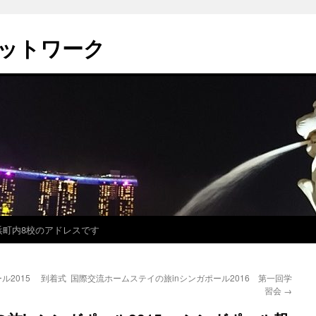
ットワーク
浜町内8校のアドレスです
ル2015 到着式
国際交流ホームステイの旅inシンガポール2016 第一回学
習会
→