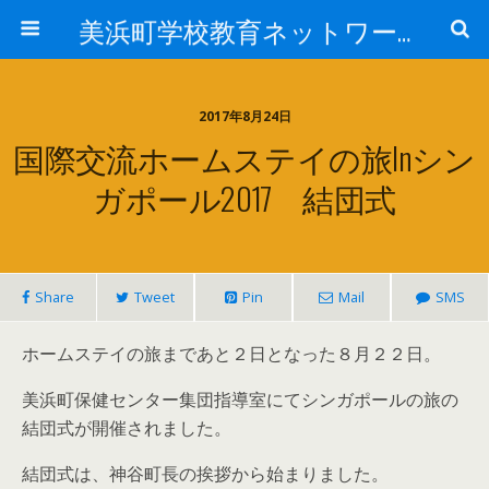
美浜町学校教育ネットワーク
2017年8月24日
国際交流ホームステイの旅inシン
ガポール2017 結団式
Share
Tweet
Pin
Mail
SMS
ホームステイの旅まであと２日となった８月２２日。
美浜町保健センター集団指導室にてシンガポールの旅の
結団式が開催されました。
結団式は、神谷町長の挨拶から始まりました。