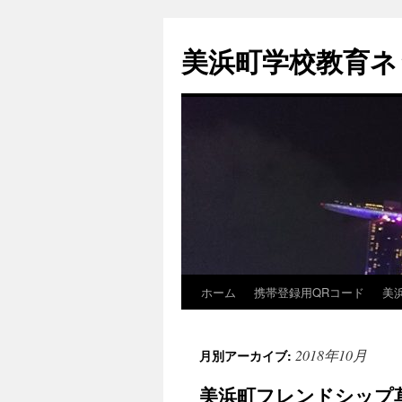
コ
ン
美浜町学校教育ネ
テ
ン
ツ
へ
ス
キ
ッ
プ
ホーム
携帯登録用QRコード
美
2018年10月
月別アーカイブ:
美浜町フレンドシップ草の