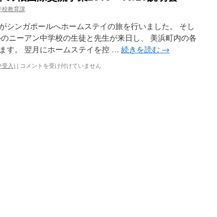
学校教育課
がシンガポールへホームステイの旅を行いました。 そし
ルのニーアン中学校の生徒と先生が来日し、 美浜町内の各
ます。 翌月にホームステイを控 …
続きを読む
→
美
中受入)
|
コメントを受け付けていません
浜
町
フ
レ
ン
ド
シ
ッ
プ
草
の
根
国
際
交
流
事