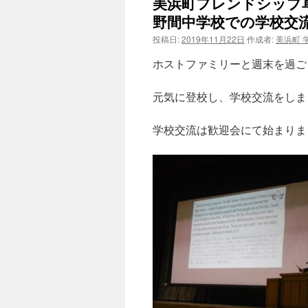
美浜町フレンドシップ草
野間中学校での学校交
投稿日:
2019年11月22日
作成者:
美浜町 
ホストファミリーと週末を過ご
元気に登校し、学校交流をしま
学校交流は歓迎会にて始まりま