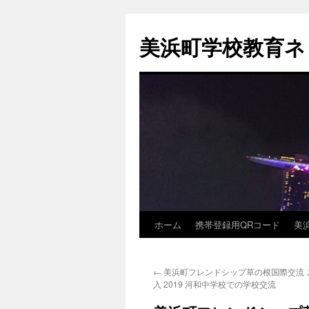
コ
ン
美浜町学校教育ネ
テ
ン
ツ
へ
ス
キ
ッ
プ
ホーム
携帯登録用QRコード
美
←
美浜町フレンドシップ草の根国際交流 
入 2019 河和中学校での学校交流