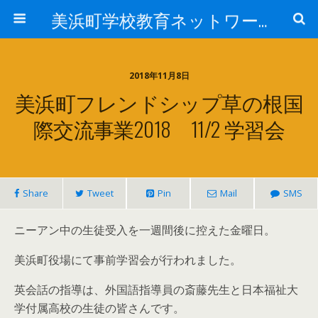
美浜町学校教育ネットワーク
2018年11月8日
美浜町フレンドシップ草の根国
際交流事業2018 11/2 学習会
Share
Tweet
Pin
Mail
SMS
ニーアン中の生徒受入を一週間後に控えた金曜日。
美浜町役場にて事前学習会が行われました。
英会話の指導は、外国語指導員の斎藤先生と日本福祉大
学付属高校の生徒の皆さんです。